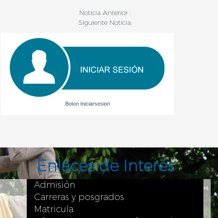
Noticia Anterior :
Siguiente Noticia:
Boton Iniciarsesion
Enlaces de Interés
Admisión
Carreras y posgrados
Matricula