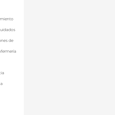
amiento
cuidados
iones de
nfermería
cia
la