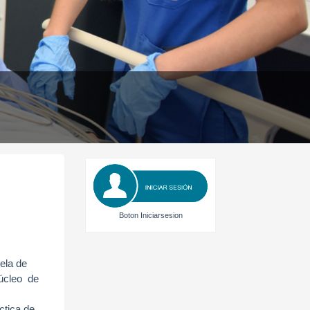
Boton Iniciarsesion
uela de
Núcleo de
ctica de