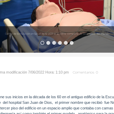
Centro de Simulación en Salud de la UCR se acredita como uno de los mejores del mundo
ima modificación 7/06/2022 Hora: 1:10 pm
Comentarios: 0
e sus inicios en la década de los 60 en el antiguo edificio de la Esc
e del hospital San Juan de Dios, el primer nombre que recibió fue 
ercer piso del edificio en un espacio amplio que contaba con camas
enfermería así como también el primer modelo anatómico para la pra