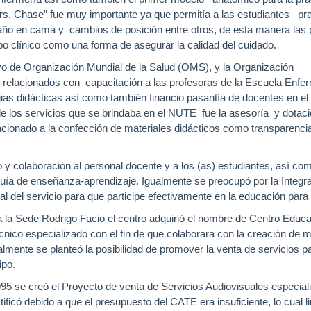
s. Chase” fue muy importante ya que permitía a las estudiantes pra
ño en cama y cambios de posición entre otros, de esta manera las 
po clínico como una forma de asegurar la calidad del cuidado.
o de Organización Mundial de la Salud (OMS), y la Organización
relacionados con capacitación a las profesoras de la Escuela Enfe
gias didácticas así como también financio pasantía de docentes en el
de los servicios que se brindaba en el NUTE fue la asesoría y dotac
lacionado a la confección de materiales didácticos como transparencia
y colaboración al personal docente y a los (as) estudiantes, así co
 guía de enseñanza-aprendizaje. Igualmente se preocupó por la Integr
l del servicio para que participe efectivamente en la educación para 
 la Sede Rodrigo Facio el centro adquirió el nombre de Centro Educa
nico especializado con el fin de que colaborara con la creación de m
almente se planteó la posibilidad de promover la venta de servicios p
ipo.
1995 se creó el Proyecto de venta de Servicios Audiovisuales especia
tificó debido a que el presupuesto del CATE era insuficiente, lo cual l