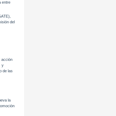
a entre
SATE),
isión del
y acción
s y
o de las
ueva la
promoción