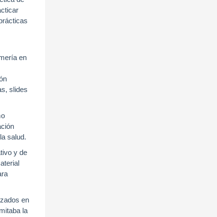
cticar
prácticas
rmería en
ión
s, slides
mo
ación
la salud.
tivo y de
aterial
ara
lizados en
imitaba la