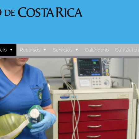
icio
Recursos
Servicios
Calendario
Contácten